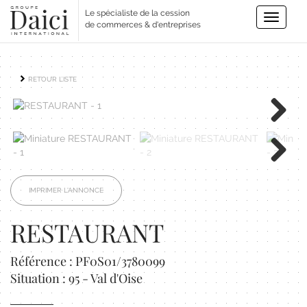
Le spécialiste de la cession
Toggle
de commerces & d'entreprises
navigatio
RETOUR LISTE
Next
Next
IMPRIMER L'ANNONCE
RESTAURANT
Référence : PF0S01/3780099
Situation : 95 - Val d'Oise