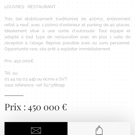
LOUVRES : RESTAURANT
Très bel établissement traditionnel de 400m2, entièrement
refait à neuf, avec 1.200m2 d'extérieur et parking de 40 places.
Idéalement situé à une sortie d'autoroute. Tout équipé et
adapté à tout type de restauration avec en plus 1 salle de
réception à l'étage. Reprise possible avec ou sans personnel.
Opportunité rare, site prêt à exploiter immédiatement.
Prix: 450.000€
Tél. au:
01 44 09 03 44þ ou écrire à SVT
sous référence -ref S1/378099
Prix : 450 000 €