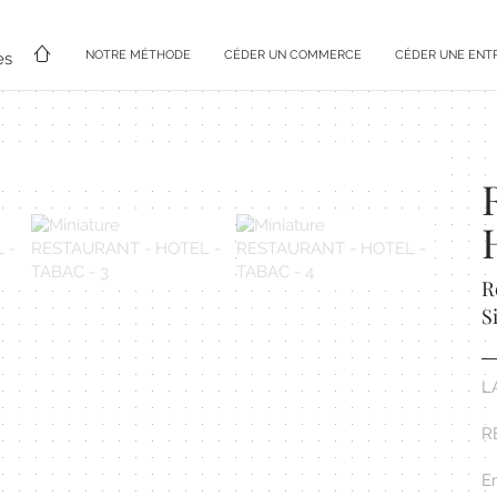
NOTRE MÉTHODE
CÉDER UN COMMERCE
CÉDER UNE ENT
es
R
S
L
R
E