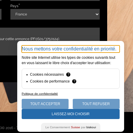
Pays
Nous mettons votre confidentialité en priorité.
Notre site Internet utilise les types de cookies suivants tout
en vous laissant le libre choix d'accepter leur utilisation:
ENVOYER
Cookies nécessaires
?
Cookies de performance
?
Politique de confidentialité
TOUT ACCEPTER
TOUT REFUSER
LAISSEZ-MOI CHOISIR
Qui sommes-nous
Le Consentement
Suisse
par
biskoui
I© 2016 - Tous droits réservés -
Mentions légales
-
Plan du site