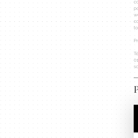
c
p
w
c
to
Pr
Té
01
s
P