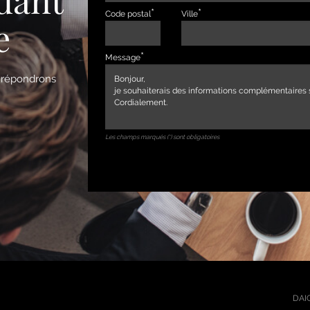
Code postal
Ville
e
Message
s répondrons
Les champs marqués (*) sont obligatoires
DAIC