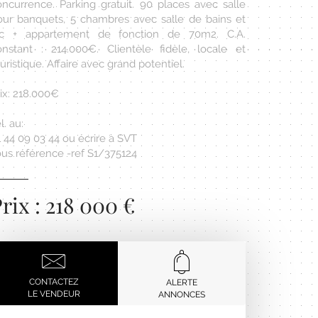
oncurrence. Parking gratuit. 90 places avec salle
our banquets, 5 chambres avec salle de bains et
c + appartement de fonction de 70m2. C.A.
onstant : 214.000€. Clientèle fidèle, locale et
uristique. Affaire avec grand potentiel.
ix: 218.000€
l. au:
 44 09 03 44 ou écrire à SVT
ous référence -ref S1/375124
rix : 218 000 €
CONTACTEZ
ALERTE
LE VENDEUR
ANNONCES