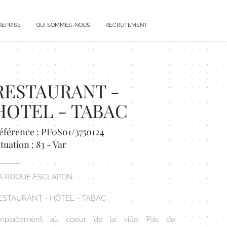
REPRISE
QUI SOMMES-NOUS
RECRUTEMENT
RESTAURANT -
HOTEL - TABAC
éférence : PF0S01/3750124
ituation : 83 - Var
A ROQUE ESCLAPON
ESTAURANT - HÔTEL - TABAC
mplacement au coeur de la ville. Pas de