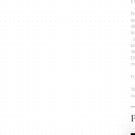
É
P
g
d
l
: 
po
d
Di
ma
F
T
r
P