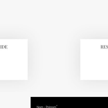
IDE
RE
Nom - Prénom