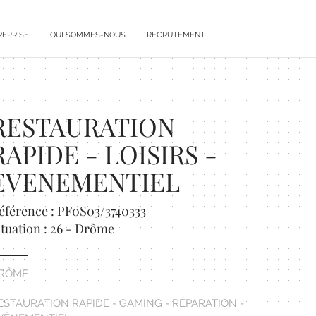
REPRISE
QUI SOMMES-NOUS
RECRUTEMENT
RESTAURATION
RAPIDE - LOISIRS -
EVENEMENTIEL
éférence : PF0S03/3740333
ituation : 26 - Drôme
RÔME
ESTAURATION RAPIDE - GAMING - RÉPARATION -