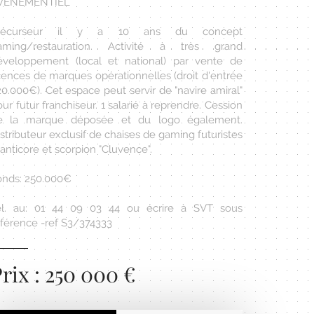
VÈNEMENTIEL
récurseur il y a 10 ans du concept
aming/restauration. Activité à très grand
éveloppement (local et national) par vente de
icences de marques opérationnelles (droit d'entrée
20.000€). Cet espace peut servir de "navire amiral"
ur futur franchiseur. 1 salarié à reprendre. Cession
e la marque déposée et du logo également.
stributeur exclusif de chaises de gaming futuristes
nticore et scorpion "Cluvence".
onds: 250.000€
él. au: 01 44 09 03 44 ou écrire à SVT sous
éférence -ref S3/374333
rix : 250 000 €