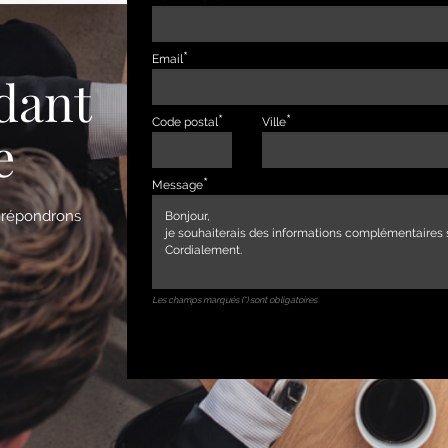
Email
dant
Code postal
Ville
e
Message
s répondrons
Les champs marqués (*) sont obligatoires