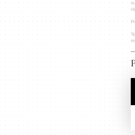
s
si
P
T
r
P