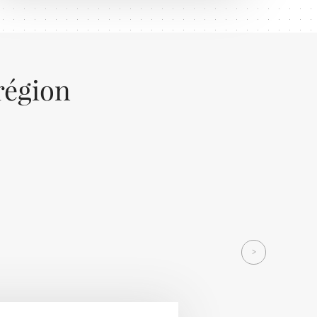
région
Next
>