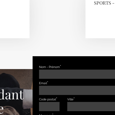
SPORTS -
Nom - Prénom
Email
dant
Code postal
Ville
e