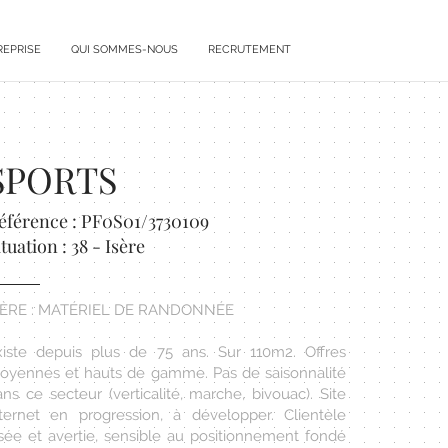
REPRISE
QUI SOMMES-NOUS
RECRUTEMENT
SPORTS
éférence : PF0S01/3730109
ituation : 38 - Isère
SÈRE : MATÉRIEL DE RANDONNÉE
xiste depuis plus de 75 ans. Sur 110m2. Offres
oyennes et hauts de gamme. Pas de saisonnalité
ns ce secteur (verticalité, marche, bivouac). Site
nternet en progression, à développer. Clientèle
isée et avertie, sensible au positionnement fondé