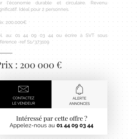
ur l'économie durable et circulaire. Revenu
gnificatif. Idéal pour 2 personnes.
rix: 200.000€
él. au: 01 44 09 03 44 ou écrire à SVT sous
éférence -ref S1/373109
rix : 200 000 €
CONTACTEZ
ALERTE
LE VENDEUR
ANNONCES
Intéressé par cette offre ?
Appelez-nous au
01 44 09 03 44