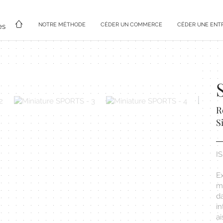
NOTRE MÉTHODE
CÉDER UN COMMERCE
CÉDER UNE ENT
es
R
S
I
E
m
da
i
a