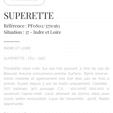
SUPERETTE
Référence : PF0S02/3770363
Situation : 37 - Indre et Loire
INDRE ET LOIRE
SUPÉRETTE - FDJ - GAZ
Possibilité relais colis. Sur axe très passant, à 7mn du zoo de
Beauval. Aucune concurrence proche. Surface : 85m2, réserve :
20m2, matériel et agencement très bon état, pas de frais à
prévoir. Ouvert depuis 3 ans (le matin uniquement). Clientèle :
70% habitués, 30% passage. C.A. : 100.000€ (200.000 si
ouverture l'après-midi). Local attenant de 100m2, idéal pour
snack, petite restauration. Loyer de l'ensemble : 400€. Réelle
opportunité.