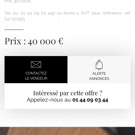
Prix: 40.000€
Tél. au: 01 44 09 03 44þ ou écrire à SVT sous référence -ref
S2/377363
Prix : 40 000 €
CONTACTEZ
ALERTE
LE VENDEUR
ANNONCES
Intéressé par cette offre ?
Appelez-nous au
01 44 09 03 44