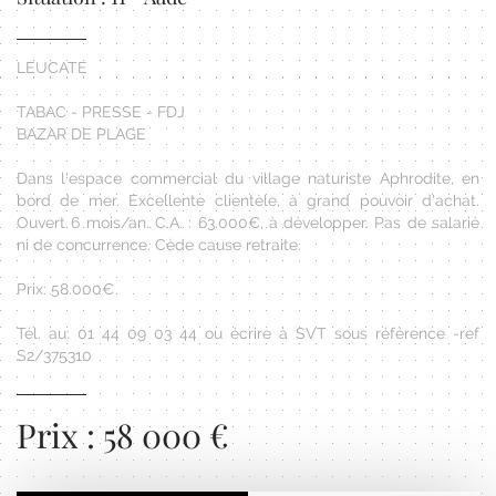
LEUCATE
TABAC - PRESSE - FDJ
BAZAR DE PLAGE
Dans l'espace commercial du village naturiste Aphrodite, en
bord de mer. Excellente clientèle, à grand pouvoir d'achat.
Ouvert 6 mois/an. C.A. : 63.000€, à développer. Pas de salarié
ni de concurrence. Cède cause retraite.
Prix: 58.000€
Tél. au: 01 44 09 03 44 ou écrire à SVT sous référence -ref
S2/375310
Prix : 58 000 €