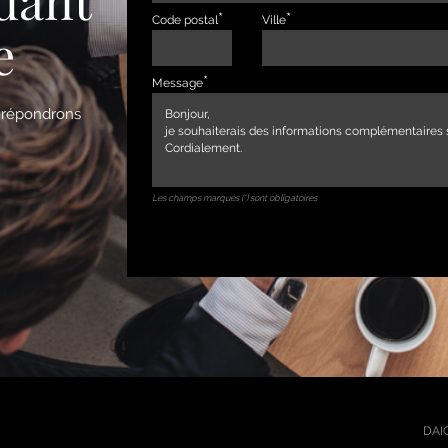
Code postal
Ville
e
Message
s répondrons
Les champs marqués (*) sont obligatoires
DAIC