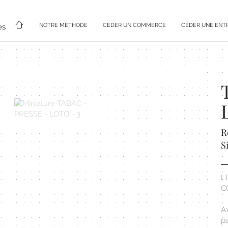
NOTRE MÉTHODE
CÉDER UN COMMERCE
CÉDER UNE ENT
es
R
S
L
C
A
p