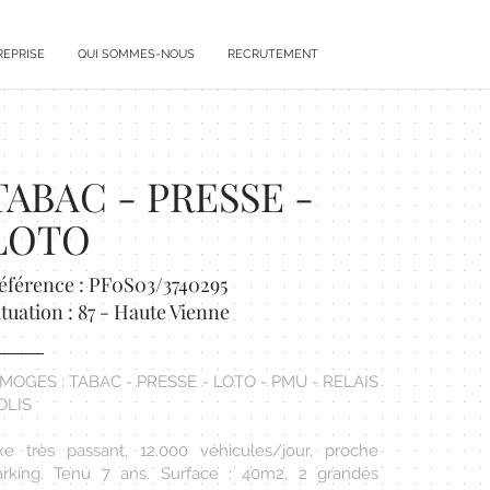
REPRISE
QUI SOMMES-NOUS
RECRUTEMENT
TABAC - PRESSE -
LOTO
éférence : PF0S03/3740295
ituation : 87 - Haute Vienne
IMOGES : TABAC - PRESSE - LOTO - PMU - RELAIS
OLIS
xe très passant, 12.000 véhicules/jour, proche
arking. Tenu 7 ans. Surface : 40m2, 2 grandes