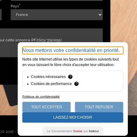
Pays
Nous mettons votre confidentialité en priorité.
Notre site Internet utilise les types de cookies suivants tout
en vous laissant le libre choix d'accepter leur utilisation:
ENVOYER
Cookies nécessaires
?
Cookies de performance
?
Politique de confidentialité
TOUT ACCEPTER
TOUT REFUSER
LAISSEZ-MOI CHOISIR
Qui sommes-nous
Le Consentement
Suisse
par
biskoui
I© 2016 - Tous droits réservés -
Mentions légales
-
Plan du site