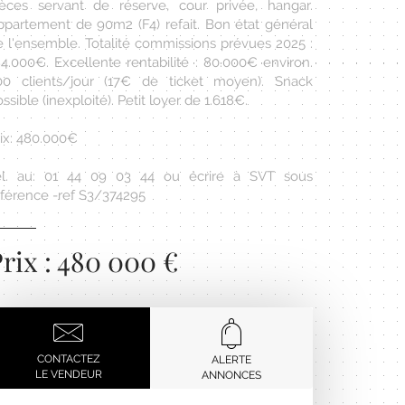
ièces servant de réserve, cour privée, hangar.
ppartement de 90m2 (F4) refait. Bon état général
e l'ensemble. Totalité commissions prévues 2025 :
84.000€. Excellente rentabilité : 80.000€ environ.
00 clients/jour (17€ de ticket moyen). Snack
ssible (inexploité). Petit loyer de 1.618€.
rix: 480.000€
él. au: 01 44 09 03 44 ou écrire à SVT sous
éférence -ref S3/374295
rix : 480 000 €
CONTACTEZ
ALERTE
LE VENDEUR
ANNONCES