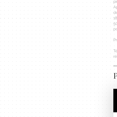
p
A
d
1
5
po
P
T
r
P