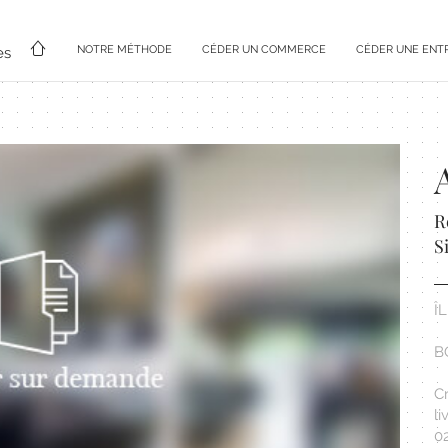
NOTRE MÉTHODE
CÉDER UN COMMERCE
CÉDER UNE ENT
es
R
S
Î
B
C
li
02