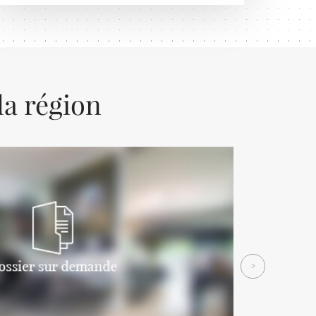
la région
Next
>