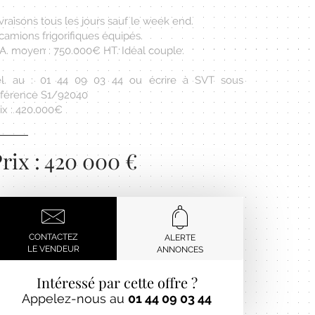
vraisons tous les jours sauf le week end.
camions frigorifiques équipés.
.A. moyen : 750.000€ HT. Idéal couple.
él. au : 01 44 09 03 44 ou écrire à SVT sous
éférence S1/92040
ix : 420.000€
rix : 420 000 €
CONTACTEZ
ALERTE
LE VENDEUR
ANNONCES
Intéressé par cette offre ?
Appelez-nous au
01 44 09 03 44