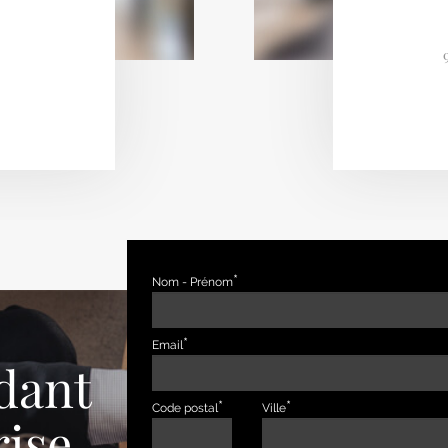
Nom - Prénom
Email
dant
Code postal
Ville
rise