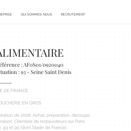
REPRISE
QUI SOMMES-NOUS
RECRUTEMENT
ALIMENTAIRE
éférence : AF0S01/0920040
ituation : 93 - Seine Saint Denis
LE DE FRANCE
OUCHERIE EN GROS
réation de 2008. Achat, préparation, découpe,
vraison. Clientèle de restaurateurs sur Paris,
, 93 et 95 (dont Stade de France).