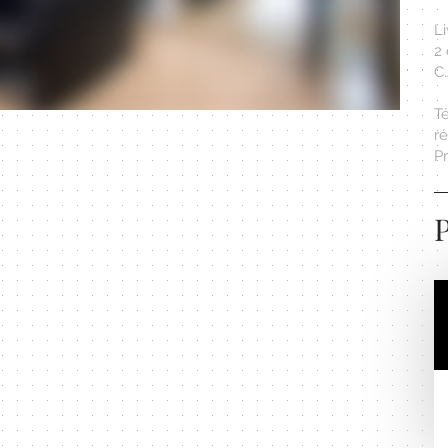
Li
2 
C
T
r
Pr
P