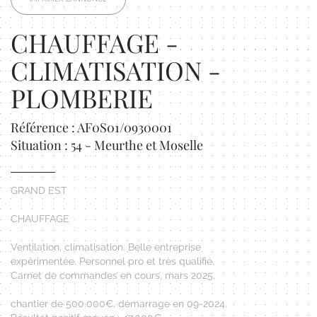
CHAUFFAGE -
CLIMATISATION -
PLOMBERIE
Référence : AF0S01/0930001
Situation : 54 - Meurthe et Moselle
GRAND EST
CHAUFFAGE
Ventilation, climatisation. Belle entreprise
expérimentée. Personnel pro et très qualifié.
Carnet de commandes en cours, mars 2025,
chantier de 500.000€, démarrage en 09-2024.