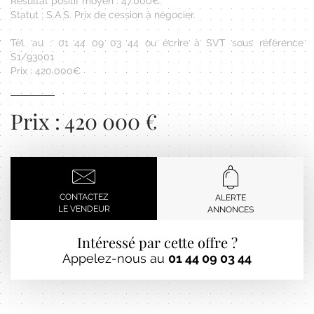
Résultat positif moyen : 47.000€.
Statut : S.A.S. Prix de cession à négocier.
Tél. au : 01 44 09 03 44 ou écrire à SVT sous référence
S1/93001
Prix : 420.000€
Prix : 420 000 €
CONTACTEZ
ALERTE
LE VENDEUR
ANNONCES
Intéressé par cette offre ?
Appelez-nous au
01 44 09 03 44