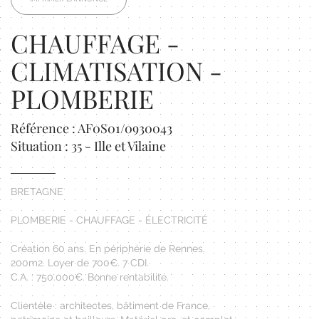
CHAUFFAGE -
CLIMATISATION -
PLOMBERIE
Référence : AF0S01/0930043
Situation : 35 - Ille et Vilaine
BRETAGNE
PLOMBERIE - CHAUFFAGE - ÉLECTRICITÉ
Création 60 ans. En périphérie de Rennes.
200m2. Loyer de 700€. 7 CDI.
C.A. : 750.000€. Bonne rentabilité.
Clientèle : architectes, bâtiment de France,