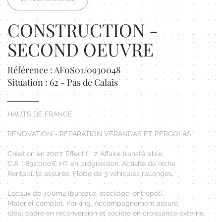
CONSTRUCTION -
SECOND OEUVRE
Référence : AF0S01/0930048
Situation : 62 - Pas de Calais
HAUTS DE FRANCE
RÉNOVATION - RÉPARATION VÉRANDAS ET PERGOLAS
Création en 2007. Effectif : 7. Affaire transférable.
C.A. : 892.000€ HT en progression. Activité de niche.
Rentabilité assurée. Flotte de 3 véhicules rallongés.
Locaux de 400m2 (bureaux, stockage, entrepôt).
Matériel complet. Parking. Accompagnement assuré.
Idéal cadre en reconversion et société en croissance externe.