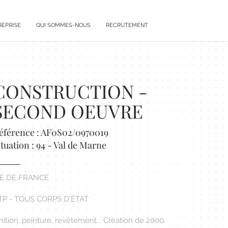
REPRISE
QUI SOMMES-NOUS
RECRUTEMENT
CONSTRUCTION -
SECOND OEUVRE
éférence : AF0S02/0970019
ituation : 94 - Val de Marne
LE DE FRANCE
TP - TOUS CORPS D'ÉTAT
nition, peinture, revêtement... Création de 2000.