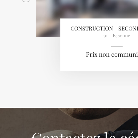
CONSTRUCTION - SECON
91 - Essonne
Prix non commun
Contactez le cé