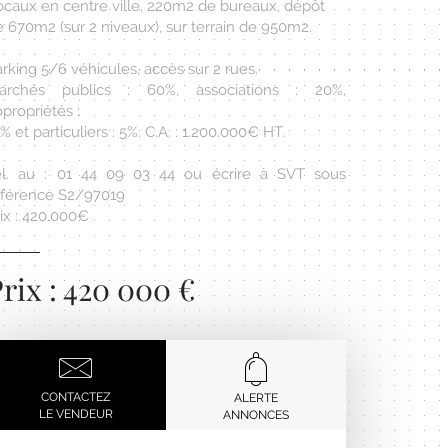
ocaux en centre ville, 220m2 de bureaux, dépôt
 670m2 (sur 2 niveaux), sur terrain de 950m2.
rking 5/6 véhicules, accès sur 2 rues.
archés publics : 60%, associations : 20%,
propriétés :
% et particuliers : 5%. C.A. : 1.200.000€ HT.
él. au : 01 44 09 03 44 ou écrire à SVT sous
éférence S2/97019
ix : 420.000€
rix : 420 000 €
CONTACTEZ
ALERTE
LE VENDEUR
ANNONCES