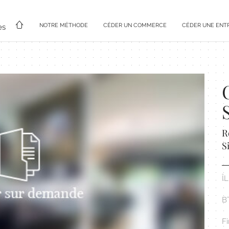
NOTRE MÉTHODE
CÉDER UN COMMERCE
CÉDER UNE ENT
es
R
S
Î
B
Fi