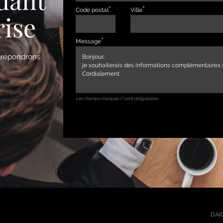
Code postal
Ville
rise
Message
s répondrons
Les champs marqués (*) sont obligatoires
DAIC