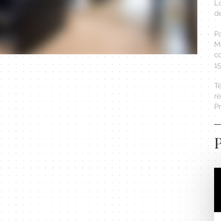
L
de
Pa
M
co
15
T
r
Pr
P