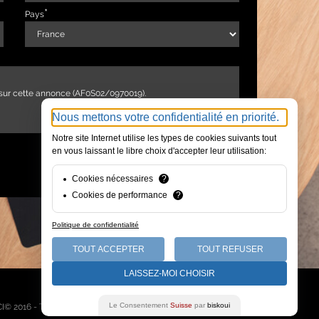
Pays
Nous mettons votre confidentialité en priorité.
Notre site Internet utilise les types de cookies suivants tout
en vous laissant le libre choix d'accepter leur utilisation:
ENVOYER
Cookies nécessaires
?
Cookies de performance
?
Politique de confidentialité
TOUT ACCEPTER
TOUT REFUSER
LAISSEZ-MOI CHOISIR
Qui sommes-nous
Le Consentement
Suisse
par
biskoui
I© 2016 - Tous droits réservés -
Mentions légales
-
Plan du site