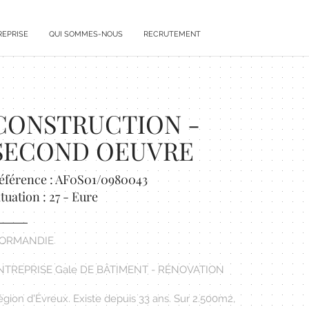
REPRISE
QUI SOMMES-NOUS
RECRUTEMENT
CONSTRUCTION -
SECOND OEUVRE
éférence : AF0S01/0980043
ituation : 27 - Eure
ORMANDIE
NTREPRISE Gale DE BÂTIMENT - RÉNOVATION
gion d'Évreux. Existe depuis 33 ans. Sur 2.500m2,