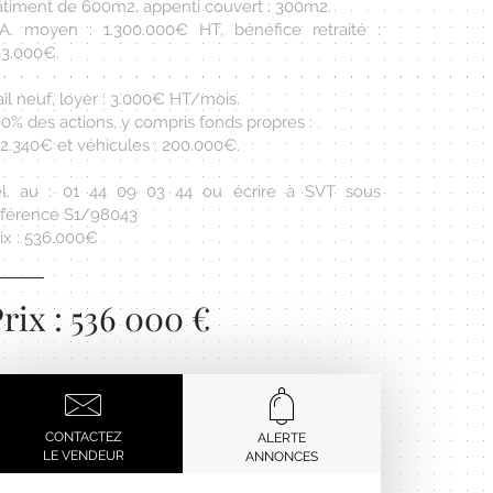
âtiment de 600m2, appenti couvert : 300m2.
.A. moyen : 1.300.000€ HT, bénéfice retraité :
63.000€.
il neuf, loyer : 3.000€ HT/mois.
0% des actions, y compris fonds propres :
42.340€ et véhicules : 200.000€.
él. au : 01 44 09 03 44 ou écrire à SVT sous
éférence S1/98043
ix : 536.000€
rix : 536 000 €
CONTACTEZ
ALERTE
LE VENDEUR
ANNONCES