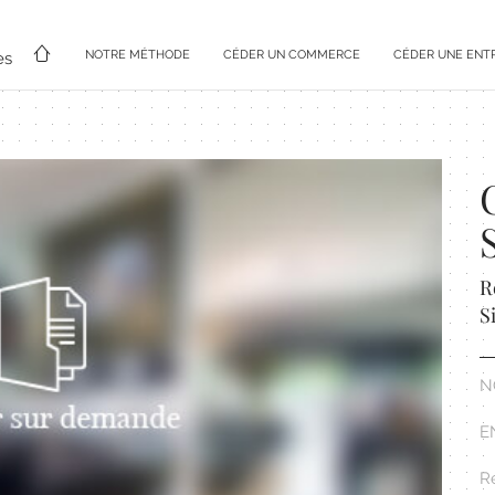
NOTRE MÉTHODE
CÉDER UN COMMERCE
CÉDER UNE ENT
es
R
S
N
E
Ré