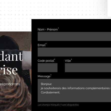
Nom - Prénom
Email
dant
Code postal
Ville
rise
Message
s répondrons
Les champs marqués (*) sont obligatoires