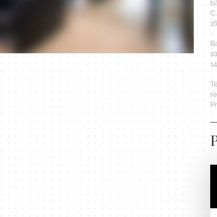
b
C
1
Ba
10
1
T
r
Pr
P