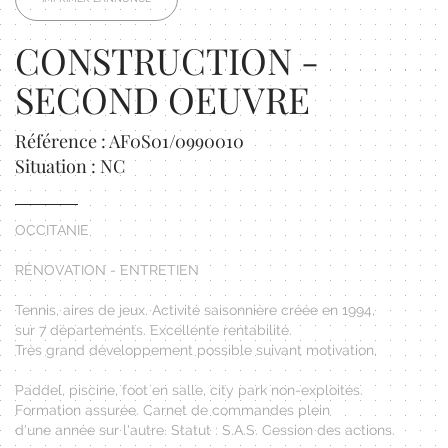
CONSTRUCTION -
SECOND OEUVRE
Référence : AF0S01/0990010
Situation : NC
OCCITANIE
RÉNOVATION - ENTRETIEN
Tennis, aires de jeux. Activité saisonnière créée en 1994,
sur 7 départements. Excellente rentabilité.
Très grand développement possible suivant motivation.
Paddel, piscine, foot en salle, city park non-exploités.
Formation assurée. Carnet de commandes plein
d'une année sur l'autre. Statut : S.A.S. Cession des actions.