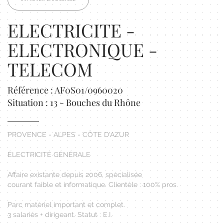
ELECTRICITE -
ELECTRONIQUE -
TELECOM
Référence : AF0S01/0960020
Situation : 13 - Bouches du Rhône
PROVENCE - ALPES - CÔTE D'AZUR
ÉLECTRICITÉ GÉNÉRALE
Affaire existante depuis 2006, spécialisée
courant faible et informatique. Clientèle : 100% pros.
Parc matériel important et complet.
3 salariés + dirigeant. Statut : E.I.