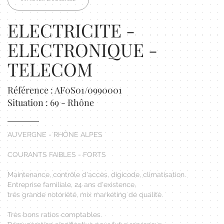
ELECTRICITE -
ELECTRONIQUE -
TELECOM
Référence : AF0S01/0990001
Situation : 69 - Rhône
AUVERGNE - RHÔNE ALPES
COURANTS FAIBLES - FORTS
Maintenance, contrôle d'accès, digicode, climatisation.
Entreprise familiale, 24 ans d'existence,
très grande notoriété, mix marketing de qualité.
Très bons ratios comptables.