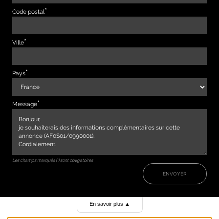
Code postal
Ville
Pays
Message
Les champs marqués (*) sont obligatoires
ENVOYER
En savoir plus
▲