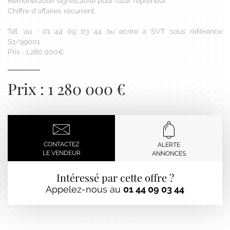
Rémunération significative pour futur repreneur.
Chiffre d'affaires récurrent.
Tél. au : 01 44 09 03 44 ou écrire à SVT sous référence
S1/99001
Prix : 1.280.000€
Prix : 1 280 000 €
CONTACTEZ
ALERTE
LE VENDEUR
ANNONCES
Intéressé par cette offre ?
Appelez-nous au
01 44 09 03 44