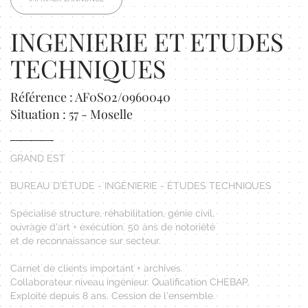
INGENIERIE ET ETUDES
TECHNIQUES
Référence : AF0S02/0960040
Situation : 57 - Moselle
GRAND EST
BUREAU D'ÉTUDE - INGÉNIERIE - ÉTUDES TECHNIQUES
Spécialisé structure, réhabilitation, génie civil,
ouvrage d'art + exécution. 50 ans de notoriété
et de reconnaissance sur secteur.
Carnet de clients important + archives.
Collaborateur niveau ingénieur. Qualification CHEBAP.
Exploité depuis 8 ans. Cession de l'ensemble.