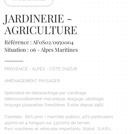
JARDINERIE -
AGRICULTURE
Référence : AF0S02/0950004
Situation : 06 - Alpes Maritines
PROVENCE - ALPES - CÔTE D'AZUR
AMÉNAGEMENT PAYSAGER
Spécialisé en dessouchage par carottage,
débroussailllement mécanique, élagage, abattage,
broyage plaquettes forestières. Existe depuis 1967.
Clientèle : 60% pros + marchés publics, 40% particuliers.
450m2 en 4 hangars sur 3.500m2 de terrain.
Parc machines et véhicules importants. Statut : S.A.R.L.