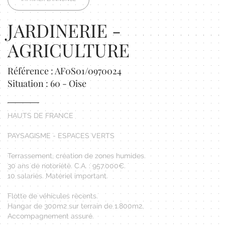
JARDINERIE -
AGRICULTURE
Référence : AF0S01/0970024
Situation : 60 - Oise
HAUTS DE FRANCE
PAYSAGISME - ESPACES VERTS
Terrassement, création de zones humides.
30 ans de notoriété. C.A. : 957.000€.
10 salariés. Matériel important.
Flotte de véhicules récents.
Hangar de 300m2 sur terrain de 1.800m2.
Accompagnement assuré.