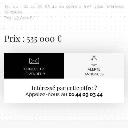
Tél. au : 01 44 09 03 44 ou écrire à SVT sous référence
S1/97024
Prix : 535.000€
Prix : 535 000 €
CONTACTEZ
ALERTE
LE VENDEUR
ANNONCES
Intéressé par cette offre ?
Appelez-nous au
01 44 09 03 44