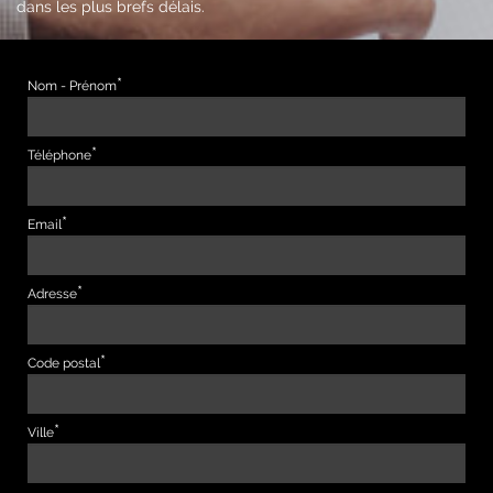
dans les plus brefs délais.
Nom - Prénom
Téléphone
Email
Adresse
Code postal
Ville