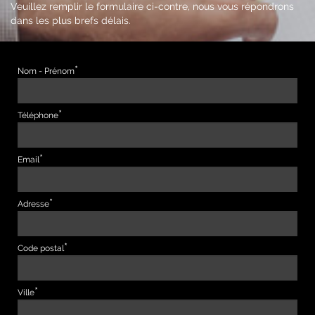
Veuillez remplir le formulaire ci-contre, nous vous répondrons
dans les plus brefs délais.
Nom - Prénom
Téléphone
Email
Adresse
Code postal
Ville