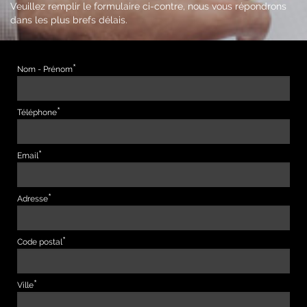
Veuillez remplir le formulaire ci-contre, nous vous répondrons
dans les plus brefs délais.
Nom - Prénom
Téléphone
Email
Adresse
Code postal
Ville