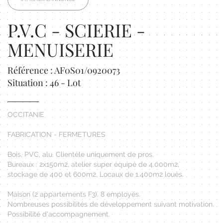
P.V.C - SCIERIE -
MENUISERIE
Référence : AF0S01/0920073
Situation : 46 - Lot
OCCITANIE
FABRICATION - FERMETURES
Bois, PVC, alu. Clientèle uniquement de pros.
Bureaux : 2x150m2, atelier super équipé de 4.000m2,
stockage de 400 et 600m2. Locaux de 1.400m2 loués.
Maison (2 appartements F3). 8 employés.
Nombreuses possibilités de développement suivant motivation.
Possibilité d'accompagnement.