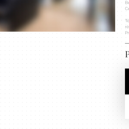
Bé
C
T
r
Pr
P