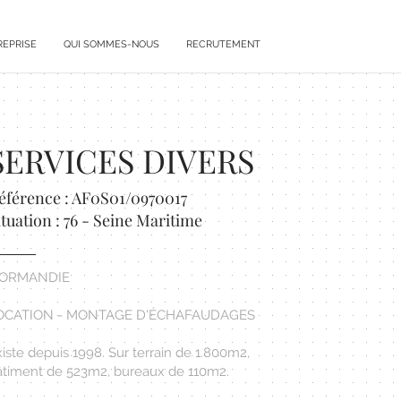
REPRISE
QUI SOMMES-NOUS
RECRUTEMENT
SERVICES DIVERS
éférence : AF0S01/0970017
ituation : 76 - Seine Maritime
ORMANDIE
OCATION - MONTAGE D'ÉCHAFAUDAGES
iste depuis 1998. Sur terrain de 1.800m2,
âtiment de 523m2, bureaux de 110m2.