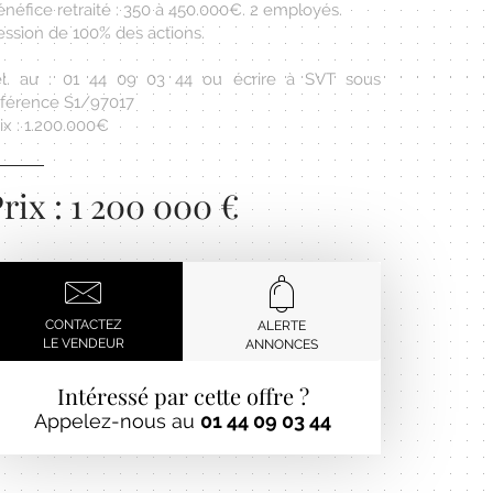
néfice retraité : 350 à 450.000€. 2 employés.
ession de 100% des actions.
él. au : 01 44 09 03 44 ou écrire à SVT sous
éférence S1/97017
ix : 1.200.000€
rix : 1 200 000 €
CONTACTEZ
ALERTE
LE VENDEUR
ANNONCES
Intéressé par cette offre ?
Appelez-nous au
01 44 09 03 44