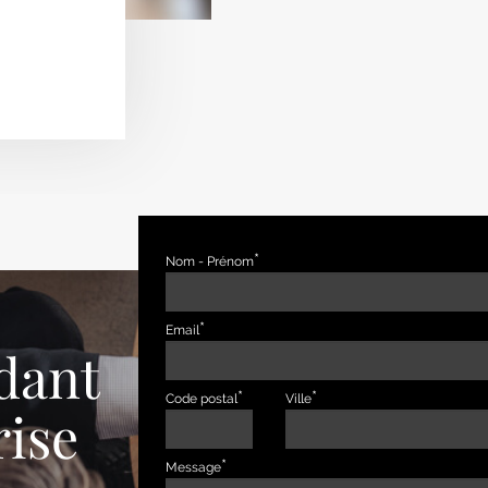
Nom - Prénom
Email
dant
Code postal
Ville
rise
Message