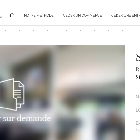
NOTRE MÉTHODE
CÉDER UN COMMERCE
CÉDER UNE ENT
es
R
S
N
L
Ex
b