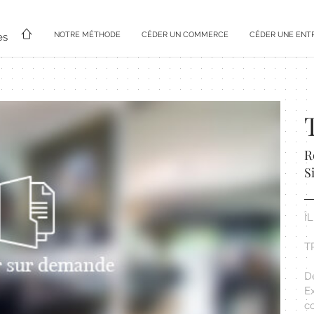
NOTRE MÉTHODE
CÉDER UN COMMERCE
CÉDER UNE ENT
es
R
S
Î
T
D
E
c