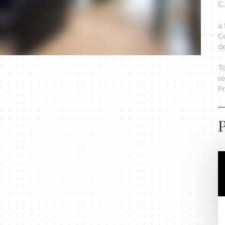
C
4 
C
de
T
r
Pr
P