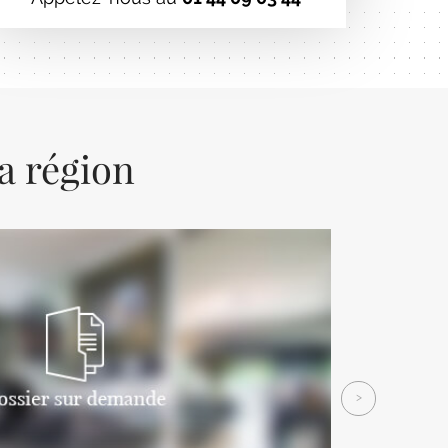
la région
Next
>