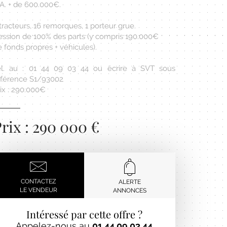
.A. + de 600.000€.
tracteurs, 16 remorques, 1 porteur grue.
ession de 100% des parts (y compris 190.000€
 fonds propres + véhicules).
él. au : 01 44 09 03 44 ou écrire à SVT sous
éférence S1/93002
ix : 290.000€
rix : 290 000 €
CONTACTEZ
ALERTE
LE VENDEUR
ANNONCES
Intéressé par cette offre ?
Appelez-nous au
01 44 09 03 44