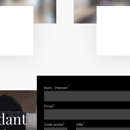
Nom - Prénom
Email
dant
Code postal
Ville