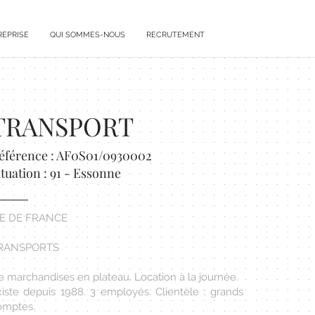
REPRISE
QUI SOMMES-NOUS
RECRUTEMENT
TRANSPORT
éférence : AF0S01/0930002
ituation : 91 - Essonne
LE DE FRANCE
RANSPORTS
e marchandises en plateau. Location à la journée.
xiste depuis 1988. 3 employés. Clientèle : grands
omptes.