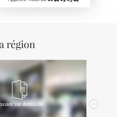
la région
Next
>