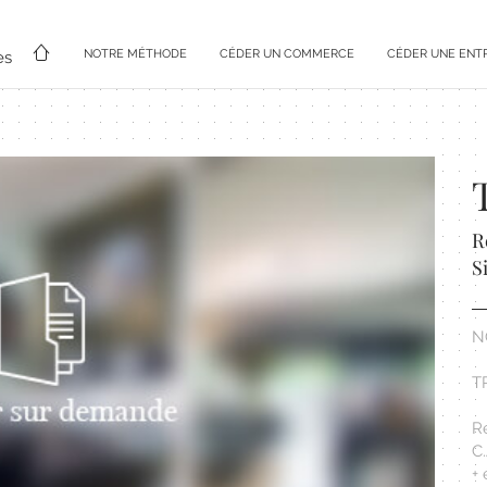
NOTRE MÉTHODE
CÉDER UN COMMERCE
CÉDER UNE ENT
es
R
S
N
T
R
C.
+