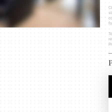
Cl
1
c
f
T
r
Pr
P