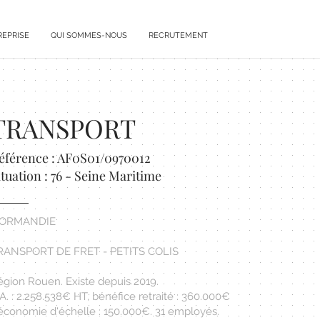
REPRISE
QUI SOMMES-NOUS
RECRUTEMENT
TRANSPORT
éférence : AF0S01/0970012
ituation : 76 - Seine Maritime
ORMANDIE
RANSPORT DE FRET - PETITS COLIS
égion Rouen. Existe depuis 2019.
A. : 2.258.538€ HT, bénéfice retraité : 360.000€
 économie d'échelle : 150.000€. 31 employés.