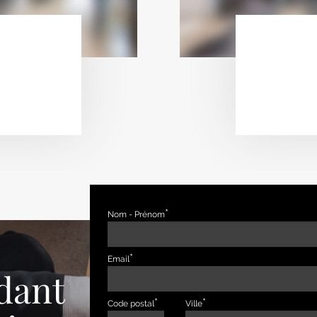
Nom - Prénom
Email
dant
Code postal
Ville