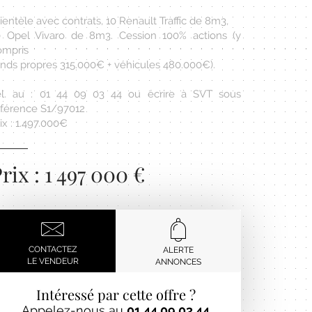
ientèle avec contrats, 10 Renault Traffic de 8m3,
0 Opel Vivaro de 8m3. Cession 100% actions (y
ompris
onds propres 315.000€ + véhicules 480.000€).
él. au : 01 44 09 03 44 ou écrire à SVT sous
éférence S1/97012
ix : 1.497.000€
rix : 1 497 000 €
CONTACTEZ
ALERTE
LE VENDEUR
ANNONCES
Intéressé par cette offre ?
Appelez-nous au
01 44 09 03 44