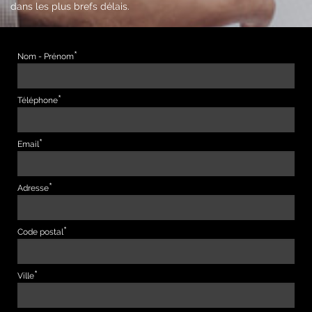
dans les plus brefs délais.
Nom - Prénom
Téléphone
Email
Adresse
Code postal
Ville