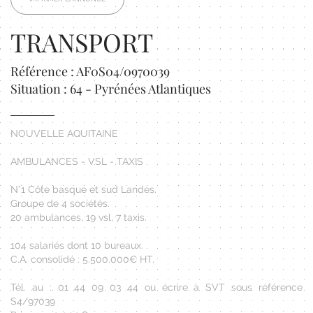
TRANSPORT
Référence : AF0S04/0970039
Situation : 64 - Pyrénées Atlantiques
NOUVELLE AQUITAINE
AMBULANCES - VSL - TAXIS
N°1 Côte basque et sud Landes.
Groupe de 4 sociétés.
20 ambulances, 19 vsl, 7 taxis.
104 salariés dont 10 bureaux.
C.A. consolidé : 5.500.000€ HT.
Tél. au : 01 44 09 03 44 ou écrire à SVT sous référence
S4/97039