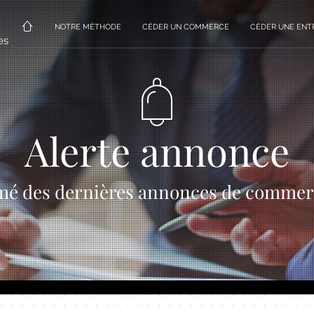
NOTRE MÉTHODE
CÉDER UN COMMERCE
CÉDER UNE ENT
es
Alerte annonce
mé des dernières annonces de commer