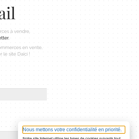
ail
ces à vendre,
tter.
commerces en vente,
le site Daici !
Nous mettons votre confidentialité en priorité.
Notre site Internet utilise les types de cookies suivants tout