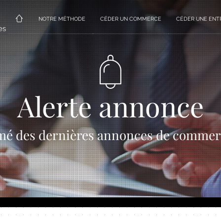
NOTRE MÉTHODE
CÉDER UN COMMERCE
CÉDER UNE ENT
es
Alerte annonce
mé des dernières annonces de commer