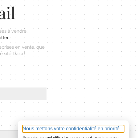
ail
ses à vendre,
tter.
eprises en vente, que
 site Daici !
Nous mettons votre confidentialité en priorité.
Notre site Internet utilise les types de cookies suivants tout