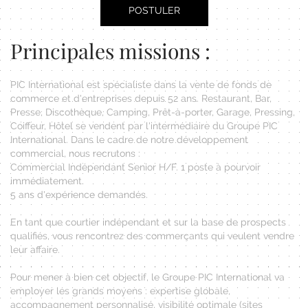
POSTULER
Principales missions :
PIC International est spécialiste dans la vente de fonds de
commerce et d'entreprises depuis 52 ans. Restaurant, Bar,
Presse, Discothèque, Camping, Prêt-à-porter, Garage, Pressing,
Coiffeur, Hôtel se vendent par l'intermédiaire du Groupe PIC
International. Dans le cadre de notre développement
commercial, nous recrutons :
Commercial Indépendant Senior H/F. 1 poste à pourvoir
immédiatement.
5 ans d'expérience demandés.
En tant que courtier indépendant et sur la base de prospects
qualifiés, vous rencontrez des commerçants qui veulent vendre
leur affaire.
Pour mener à bien cet objectif, le Groupe PIC International va
employer les grands moyens : expertise globale,
accompagnement personnalisé, visibilité optimale (sites