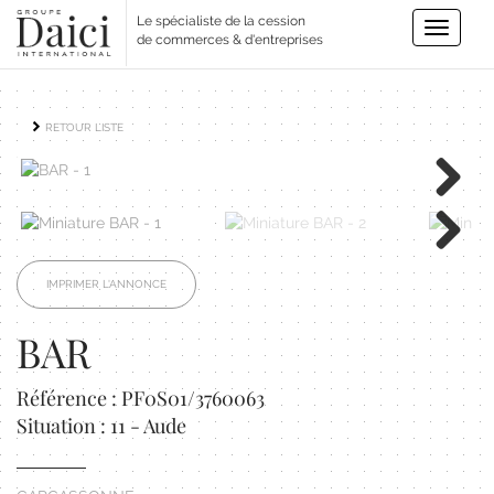
Le spécialiste de la cession
Toggle
de commerces & d'entreprises
navigatio
RETOUR LISTE
Next
Next
IMPRIMER L'ANNONCE
BAR
Référence : PF0S01/3760063
Situation : 11 - Aude