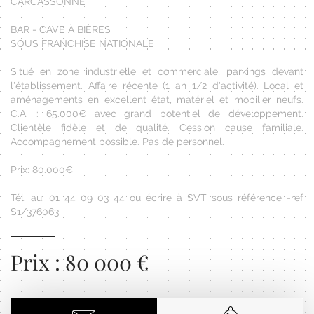
CARCASSONNE
BAR - CAVE À BIÈRES
SOUS FRANCHISE NATIONALE
Situé en zone industrielle et commerciale, parkings devant
l'établissement. Affaire récente (1 an 1/2 d'activité). Local et
aménagements en excellent état, matériel et mobilier neufs.
C.A. : 65.000€ avec grand potentiel de développement.
Clientèle fidèle et de qualité. Cession cause familiale.
Accompagnement possible. Pas de personnel.
Prix: 80.000€
Tél. au: 01 44 09 03 44 ou écrire à SVT sous référence -ref
S1/376063
Prix : 80 000 €