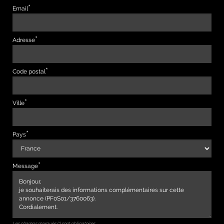
Email
Adresse
Code postal
Ville
Pays
Message
Les champs marqués (*) sont obligatoires