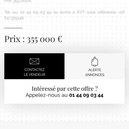
Prix: 355.000€
Tél. au: 01 44 09 03 44 ou écrire à SVT sous référence -ref
S1/375148
Prix : 355 000 €
CONTACTEZ
ALERTE
LE VENDEUR
ANNONCES
Intéressé par cette offre ?
Appelez-nous au
01 44 09 03 44