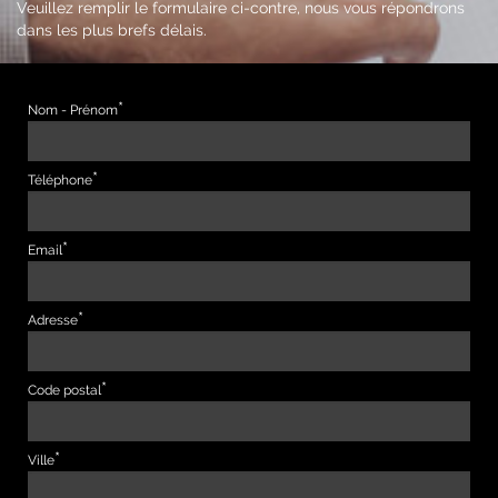
Veuillez remplir le formulaire ci-contre, nous vous répondrons
dans les plus brefs délais.
Nom - Prénom
Téléphone
Email
Adresse
Code postal
Ville