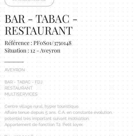
BAR - TABAC -
RESTAURANT
Référence : PF0S01/3750148
Situation : 12 - Aveyron
AVEYRON
BAR - TABAC - FDJ
RESTAURANT
MULTISERVICES
Centre village rural, hyper touristique.
Affaire tenue depuis 5 ans. C.A. en constante évolution,
potentiel très important suivant motivation.
Appartement de fonction T2. Petit loyer.