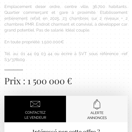
Emplacement de1er ordre, centre ville, 36.700 habitants.
Quartier commerçant et gare à proximité. Etablissement
entièrement refait en 2025, 23 chambres sur 2 niveaux + 2
chambres PMR. Endroit charmant et convivial, à développer car
grand potentiel. Pas de salarié. Idéal couple.
En toute propriété: 1.500.000€
Tél. au: 01 44 09 03 44 ou écrire à SVT sous référence -ref
S3/378109
Prix : 1 500 000 €
CONTACTEZ
ALERTE
LE VENDEUR
ANNONCES
Intéressé par cette offre ?