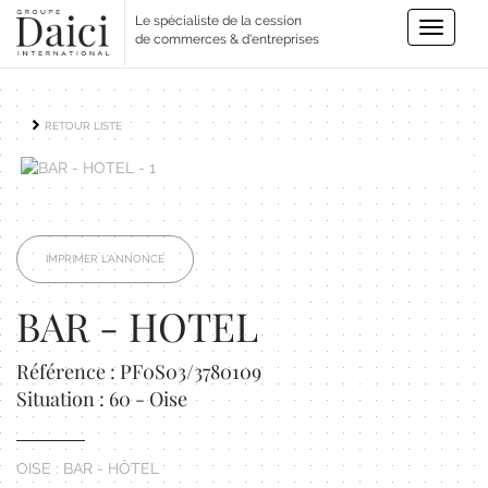
Le spécialiste de la cession
Toggle
de commerces & d'entreprises
navigatio
RETOUR LISTE
IMPRIMER L'ANNONCE
BAR - HOTEL
Référence : PF0S03/3780109
Situation : 60 - Oise
OISE : BAR - HÔTEL