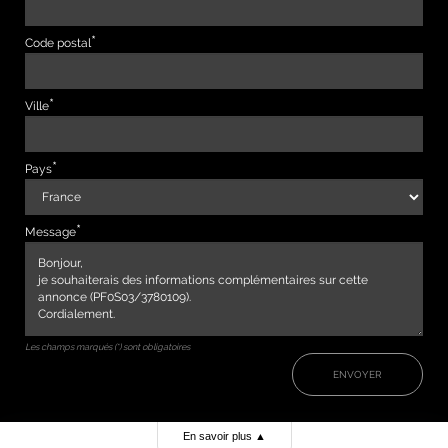
Code postal
Ville
Pays
Message
Les champs marqués (*) sont obligatoires
ENVOYER
En savoir plus
▲