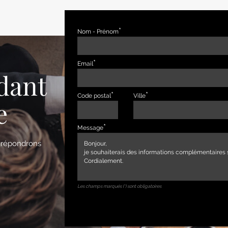
Nom - Prénom
Email
dant
Code postal
Ville
e
Message
s répondrons
Les champs marqués (*) sont obligatoires