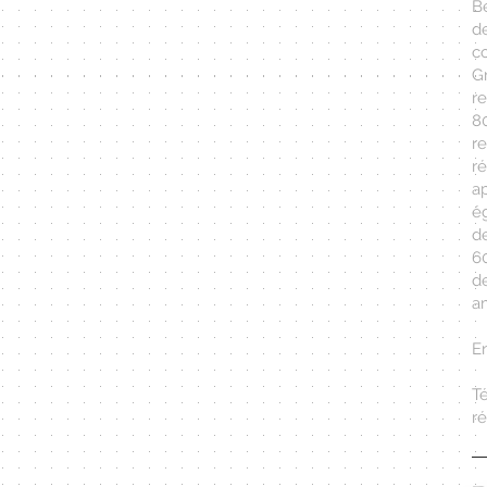
Be
d
co
G
r
8
r
r
a
é
d
6
d
am
E
T
r