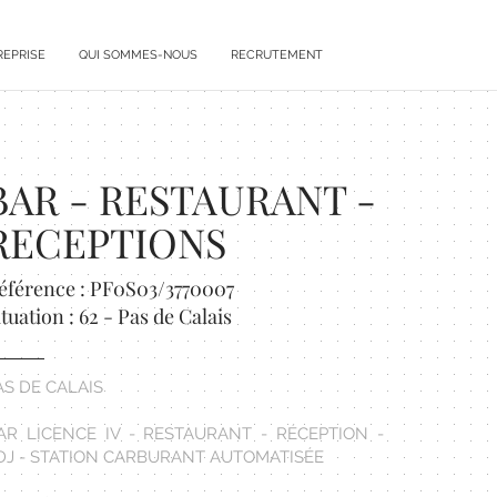
REPRISE
QUI SOMMES-NOUS
RECRUTEMENT
BAR - RESTAURANT -
RECEPTIONS
éférence : PF0S03/3770007
ituation : 62 - Pas de Calais
AS DE CALAIS
AR LICENCE IV - RESTAURANT - RÉCEPTION -
DJ - STATION CARBURANT AUTOMATISÉE