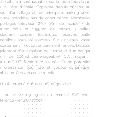
lle affaire incontournable, sur la route touristique
e la Côte d'Opale. Exploitée depuis 26 ans, au
eur d'un village et rue principale, parking privé.
rande notoriété, pas de concurrence. Nombreux
eportages télévision (M6). 25m de façade, + de
00m2 bâtis et 1.159m2 de terrain, 3 salles
estaurant, cuisine, technique, réserves, salle
éceptions, sous-sol spacieux. Sur 2 niveaux, vaste
ppartement T3 et loft entièrement rénové. Dispose
galement d'une maison de 100m2 et d'un hangar
e + de 200m2 (aménageable). C.A. moyen :
00.000€ HT. Rentabilité assurée. Grand potentiel
e croissance pour pro et couple dynamique,
bitieux. Cession cause retraite.
n toute propriété: 600.000€, négociable
él. au: 01 44 09 03 44 ou écrire à SVT sous
éférence -ref S3/377007