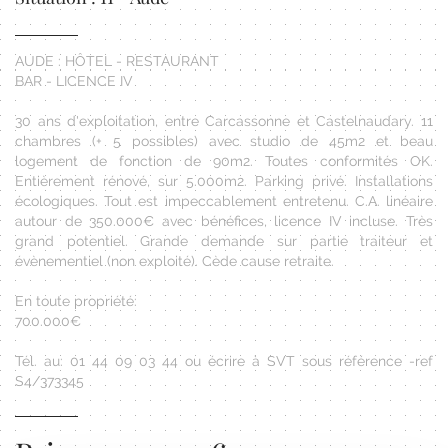
AUDE : HÔTEL - RESTAURANT
BAR - LICENCE IV
30 ans d'exploitation, entre Carcassonne et Castelnaudary. 11
chambres (+ 5 possibles) avec studio de 45m2 et beau
logement de fonction de 90m2. Toutes conformités OK.
Entièrement rénové, sur 5.000m2. Parking privé. Installations
écologiques. Tout est impeccablement entretenu. C.A. linéaire
autour de 350.000€ avec bénéfices, licence IV incluse. Très
grand potentiel. Grande demande sur partie traiteur et
évènementiel (non exploité). Cède cause retraite.
En toute propriété:
700.000€
Tél. au: 01 44 09 03 44 ou écrire à SVT sous référence -ref
S4/373345