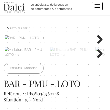
Le spécialiste de la cession
Toggle
de commerces & d'entreprises
navigatio
RETOUR LISTE
Next
Next
IMPRIMER L'ANNONCE
BAR - PMU - LOTO
Référence : PF0S03/3760248
Situation : 59 - Nord