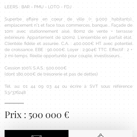
LEERS : BAR - PMU - LOTO - FDJ
Superbe affaire en coeur de ville (+ 9.000 habitants),
emplacement n°1 et face tous commerces, banque... Façade de
10m avec stationnement aisé, 80m2 de vente + terrasse
extérieure. Appartement de 120m2. L'ensemble en parfait état.
Clientèle fidèle et assurée. C.A. : 400.000€ HT avec potentiel
de croissance, EBE : 90.000€. Loyer : 2.904€ TTC. Effectif : 2 +
2 mi-temps. Réelle opportunité pour couple, investisseurs...
Cession 100% S.A.S.: 500.000€
(dont 180.000€ de trésorerie et pas de dettes)
Tél. au: 01 44 09 03 44 ou écrire à SVT sous référence
S3/376248
Prix : 500 000 €