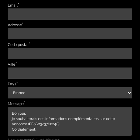
Email
Adresse
Code postal
Ville
Pays
Message
Les champs marqués (*) sont obligatoires