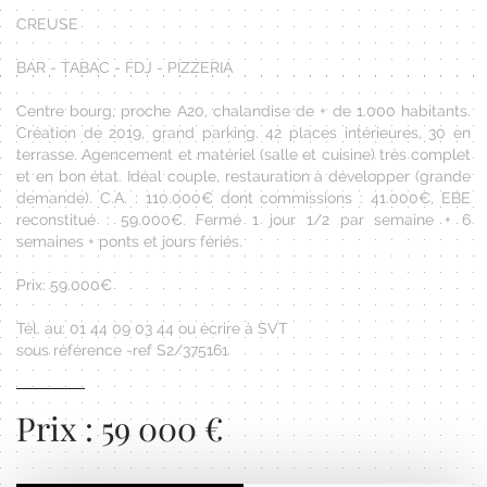
CREUSE
BAR - TABAC - FDJ - PIZZERIA
Centre bourg, proche A20, chalandise de + de 1.000 habitants.
Création de 2019, grand parking. 42 places intérieures, 30 en
terrasse. Agencement et matériel (salle et cuisine) très complet
et en bon état. Idéal couple, restauration à développer (grande
demande). C.A. : 110.000€ dont commissions : 41.000€, EBE
reconstitué : 59.000€. Fermé 1 jour 1/2 par semaine + 6
semaines + ponts et jours fériés.
Prix: 59.000€
Tél. au: 01 44 09 03 44 ou écrire à SVT
sous référence -ref S2/375161
Prix : 59 000 €