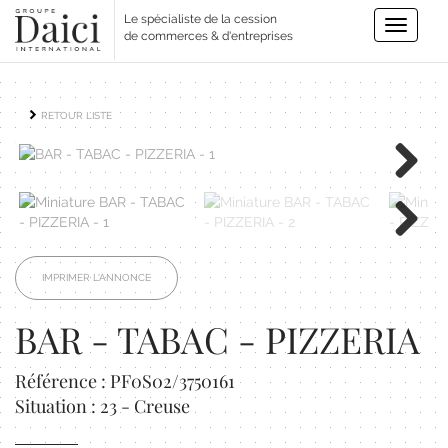
Le spécialiste de la cession
Toggle
de commerces & d'entreprises
navigatio
RETOUR LISTE
Next
Next
IMPRIMER L'ANNONCE
BAR - TABAC - PIZZERIA
Référence : PF0S02/3750161
Situation : 23 - Creuse