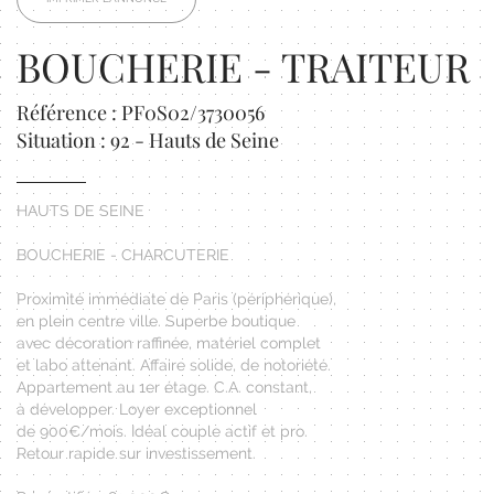
BOUCHERIE - TRAITEUR
Référence : PF0S02/3730056
Situation : 92 - Hauts de Seine
HAUTS DE SEINE
BOUCHERIE - CHARCUTERIE
Proximité immédiate de Paris (périphérique),
en plein centre ville. Superbe boutique
avec décoration raffinée, matériel complet
et labo attenant. Affaire solide, de notoriété.
Appartement au 1er étage. C.A. constant,
à développer. Loyer exceptionnel
de 900€/mois. Idéal couple actif et pro.
Retour rapide sur investissement.