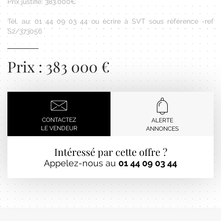
Prix justifié: 383.000€
Tél. au: 01 44 09 03 44 ou écrire à SVT sous référence -ref
S2/373056
Prix : 383 000 €
CONTACTEZ
ALERTE
LE VENDEUR
ANNONCES
Intéressé par cette offre ?
Appelez-nous au
01 44 09 03 44