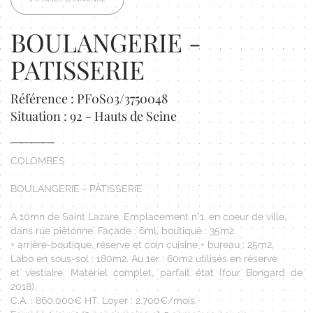
BOULANGERIE -
PATISSERIE
Référence : PF0S03/3750048
Situation : 92 - Hauts de Seine
COLOMBES
BOULANGERIE - PÂTISSERIE
A 10mn de Saint Lazare. Emplacement n°1, en coeur de ville,
dans rue piétonne. Façade : 6ml, boutique : 35m2
+ arrière-boutique, réserve et coin cuisine + bureau : 25m2.
Labo en sous-sol : 180m2. Au 1er : 60m2 utilisés en réserve
et vestiaire. Matériel complet, parfait état (four Bongard de
2018).
C.A. : 860.000€ HT. Loyer : 2.700€/mois.