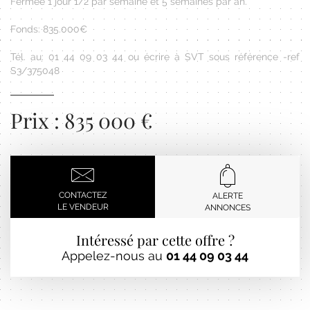
Fermée 1 jour 1/2 par semaine et 5 semaines par an.
Fonds: 835.000€
Tél. au: 01 44 09 03 44 ou écrire à SVT sous référence -ref
S3/375048
Prix : 835 000 €
CONTACTEZ
ALERTE
LE VENDEUR
ANNONCES
Intéressé par cette offre ?
Appelez-nous au
01 44 09 03 44