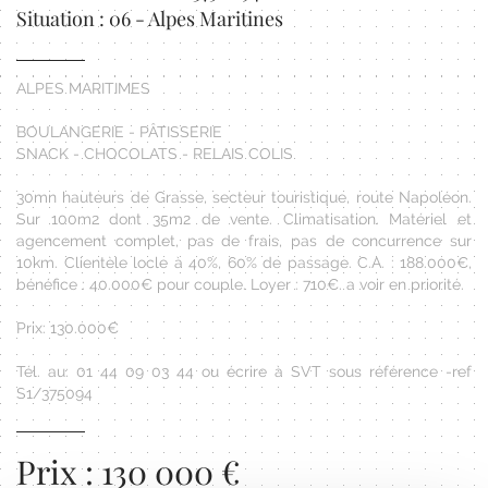
Situation : 06 - Alpes Maritines
ALPES MARITIMES
BOULANGERIE - PÂTISSERIE
SNACK - CHOCOLATS - RELAIS COLIS
30mn hauteurs de Grasse, secteur touristique, route Napoléon.
Sur 100m2 dont 35m2 de vente. Climatisation. Matériel et
agencement complet, pas de frais, pas de concurrence sur
10km. Clientèle locle à 40%, 60% de passage. C.A. : 188.000€,
bénéfice : 40.000€ pour couple. Loyer : 710€. a voir en priorité.
Prix: 130.000€
Tél. au: 01 44 09 03 44 ou écrire à SVT sous référence -ref
S1/375094
Prix : 130 000 €