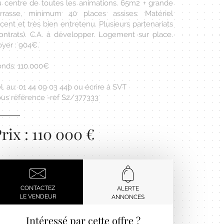
u centre de toutes les animations. 65m2 + grande
errasse, minimum 40 places assises. Matériel
cent et très bien entretenu. Plusieurs partenariats
contrats). C.A. à développer. Logement sur place.
oyer : 904€.
onds: 110.000€
l. au: 01 44 09 03 44þ ou écrire à SVT
ous référence -ref S2/377333
rix : 110 000 €
CONTACTEZ
ALERTE
LE VENDEUR
ANNONCES
Intéressé par cette offre ?