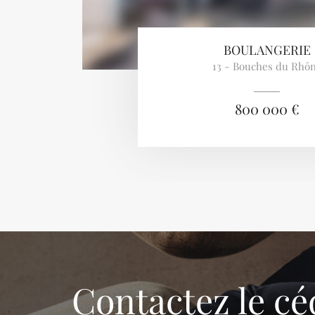
BOULANGERIE
13 - Bouches du Rhô
800 000 €
Contactez le cé