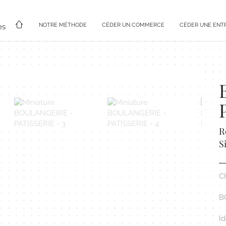
NOTRE MÉTHODE
CÉDER UN COMMERCE
CÉDER UNE ENT
es
R
S
C
B
I