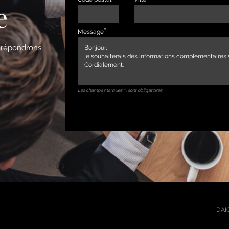
e
Message
s répondrons
Les champs marqués (*) sont obligatoires
DAIC