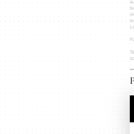
a
t
ré
(
L
F
Té
s
P