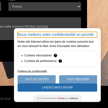
Nous mettons votre confidentialité en priorité.
Notre site Internet utilise les types de cookies suivants tout
en vous laissant le libre choix d'accepter leur utilisation:
ENVOYER
Cookies nécessaires
?
Cookies de performance
?
Politique de confidentialité
TOUT ACCEPTER
TOUT REFUSER
LAISSEZ-MOI CHOISIR
Qui sommes-nous
Le Consentement
Suisse
par
biskoui
I© 2016 - Tous droits réservés -
Mentions légales
-
Plan du site