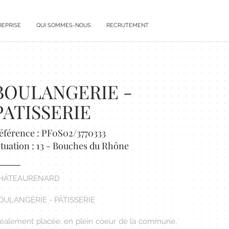
REPRISE
QUI SOMMES-NOUS
RECRUTEMENT
BOULANGERIE -
PATISSERIE
éférence : PF0S02/3770333
ituation : 13 - Bouches du Rhône
HÂTEAURENARD
OULANGERIE - PÂTISSERIE
déalement placée, en plein coeur de la commune,