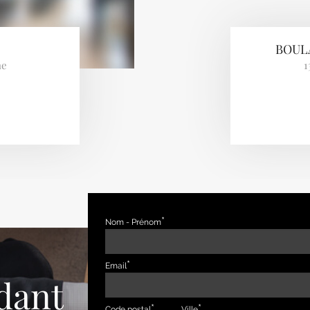
BOULA
ne
1
Nom - Prénom
Email
dant
Code postal
Ville