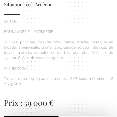
Situation : 07 - Ardèche
LE TEIL
BOULANGERIE - PÂTISSERIE
Sur axe principal, pas de concurrence directe. Boutique en
façade, arrière-salle, grand labo, garage et cour. Bel outil de
travail, matériel complet et en très bon état. C.A. : + de
130.000€. A saisir, cession urgente.
Prix: 59.000€
Tél. au: 01 44 09 03 44þ ou écrire à SVT sous référence -ref
S1/378118
Prix : 59 000 €