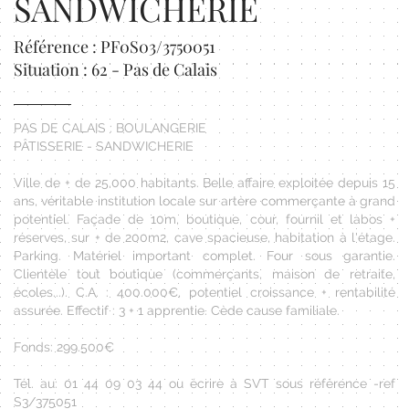
SANDWICHERIE
Référence : PF0S03/3750051
Situation : 62 - Pas de Calais
PAS DE CALAIS : BOULANGERIE
PÂTISSERIE - SANDWICHERIE
Ville de + de 25.000 habitants. Belle affaire exploitée depuis 15
ans, véritable institution locale sur artère commerçante à grand
potentiel. Façade de 10m, boutique, cour, fournil et labos +
réserves, sur + de 200m2, cave spacieuse, habitation à l'étage.
Parking. Matériel important complet. Four sous garantie.
Clientèle tout boutique (commerçants, maison de retraite,
écoles...). C.A. : 400.000€, potentiel croissance + rentabilité
assurée. Effectif : 3 + 1 apprentie. Cède cause familiale.
Fonds: 299.500€
Tél. au: 01 44 09 03 44 ou écrire à SVT sous référence -ref
S3/375051