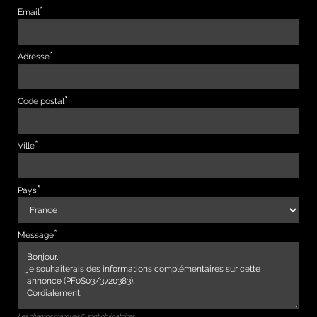
Email
Adresse
Code postal
Ville
Pays
Message
Les champs marqués (*) sont obligatoires