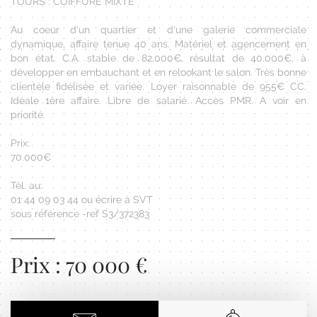
TOURS : COIFFURE MIXTE
Au coeur d'un quartier et d'une galerie commerciale
dynamique, affaire tenue 40 ans. Matériel et agencement en
bon état. C.A. stable de 82.000€, résultat de 40.000€, à
développer en embauchant et en relookant le salon. Très bonne
clientèle fidélisée et variée. Loyer raisonnable de 955€ CC.
Idéale 1ère affaire. Libre de salarié. Accès PMR. A voir en
priorité.
Prix:
70.000€
Tél. au:
01 44 09 03 44 ou écrire à SVT
sous référence -ref S3/372383
Prix : 70 000 €