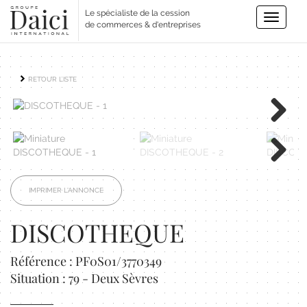
Le spécialiste de la cession
Toggle
de commerces & d'entreprises
navigatio
RETOUR LISTE
Next
Next
IMPRIMER L'ANNONCE
DISCOTHEQUE
Référence : PF0S01/3770349
Situation : 79 - Deux Sèvres