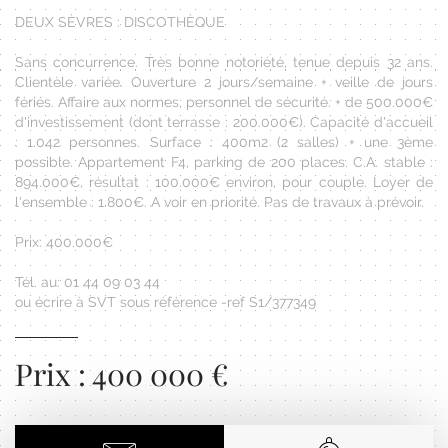
DEUX SÈVRES : DISCOTHÈQUE
Sans concurrence. Très bonne notoriété, tenue depuis 32 ans.
Clientèle variée. Ouverture 2 jours/semaine + veille de jours
fériés. Affaire aux normes, personnel de sécurité. + de 500.000€
d'investissement (dont terrasse : 200.000€). Capacité d'accueil
: 1.042 personnes. Surface : 400m2 (2 salles) + une 3ème
possible. Appartement F4, parking de 200 places. C.A. stable :
894.000€, résultat : 100.000€ environ, pour couple. Loyer de
l'ensemble : 1.800€. A voir en priorité. Pas de travaux à prévoir.
Prix: 400.000€
Tél. au: 01 44 09 03 44
ou écrire à SVT sous référence -ref S1/377349
Prix : 400 000 €