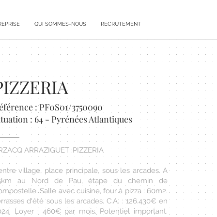
REPRISE
QUI SOMMES-NOUS
RECRUTEMENT
PIZZERIA
éférence : PF0S01/3750090
ituation : 64 - Pyrénées Atlantiques
RZACQ ARRAZIGUET :PIZZERIA
ntre village, place principale, sous les arcades. A
5km au Nord de Pau, étape du chemin de
mpostelle. Salle avec cuisine, four à pizza : 60m2.
rrasses d'été sous les arcades. C.A. : 126.430€ en
024. Loyer : 460€ par mois. Potentiel important.