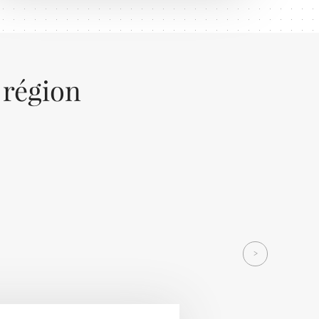
 région
Next
>