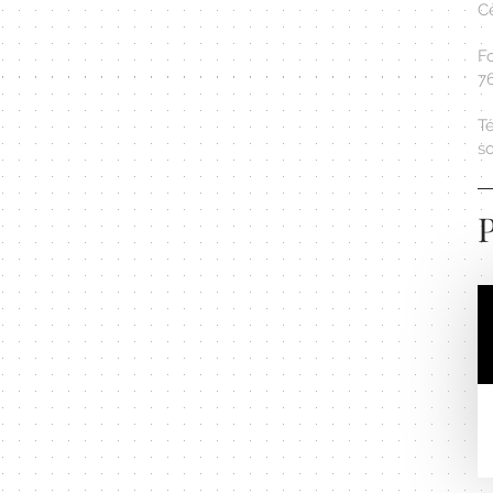
Cè
F
7
Té
s
P