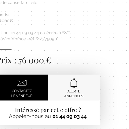
de cause familiale.
onds:
6.000€
l. au: 01 44 09 03 44 ou écrire à SVT
ous référence -ref S1/375090
rix : 76 000 €
CONTACTEZ
ALERTE
LE VENDEUR
ANNONCES
Intéressé par cette offre ?
Appelez-nous au
01 44 09 03 44