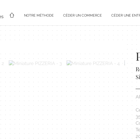
NOTRE MÉTHODE
CÉDER UN COMMERCE
CÉDER UNE ENT
es
R
S
A
Ce
3
Co
Te
2