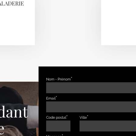
SALADERIE
Nom - Prénom
Email
dant
Code postal
Ville
e