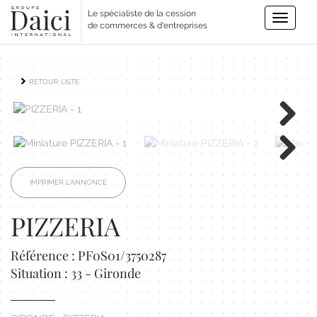
Le spécialiste de la cession
Toggle
de commerces & d'entreprises
navigatio
RETOUR LISTE
Next
Next
IMPRIMER L'ANNONCE
PIZZERIA
Référence : PF0S01/3750287
Situation : 33 - Gironde