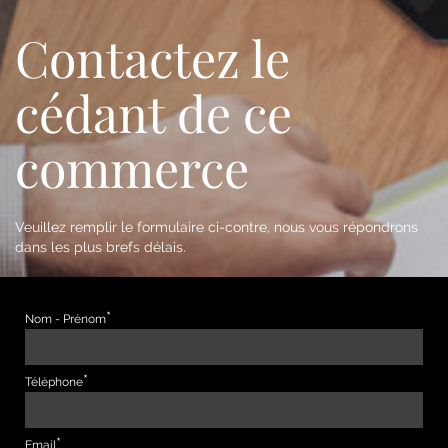
Contactez le
cédant de ce
commerce
Veuillez remplir le formulaire ci-contre, nous vous répondrons
dans les plus brefs délais.
Nom - Prénom
Téléphone
Email