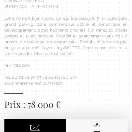
GIRONDE : PIZZERIA
SUR PLACE - À EMPORTER
Extrêmement bien située, sur axe très passant, 5 mn autoroute,
grand parking, zone commerciale active et dynamique en
développement, 2.000 habitants proches. Sur 91m2, 26 places
assises et 12 en terrasse. Matériel et agencement sans frais à
prévoir. A développer en ouvrant plus. Rentabilité (pour couple)
de 30 à 40.000€. Loyer : 1.376€ TTC. Cède cause retraite. A
voir en priorité. Libre de tout salarié.
Prix: 78.000€
Tél. au: 01 44 09 03 44 ou écrire à SVT
sous référence -ref S1/375287
Prix : 78 000 €