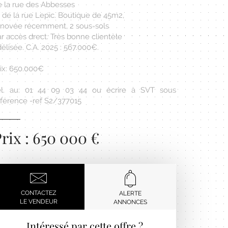
e la rue des Abbesses
 de la rue Lepic. Boutique de 45m2,
énovée récemment, 2 sous-sols
r accès drect. Très bonne clientèle
délisée. C.A. 2025 : 567.000€.
rix: 650.000€
él. au: 01 44 09 03 44 ou écrire à SVT sous
éférence -ref S2/377015
rix : 650 000 €
CONTACTEZ
ALERTE
LE VENDEUR
ANNONCES
Intéressé par cette offre ?