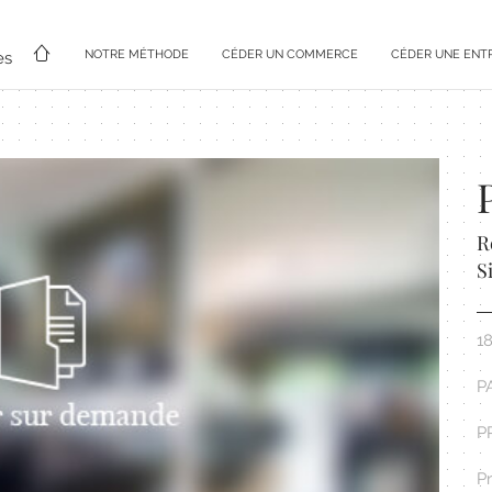
NOTRE MÉTHODE
CÉDER UN COMMERCE
CÉDER UNE ENT
es
R
S
1
P
P
P