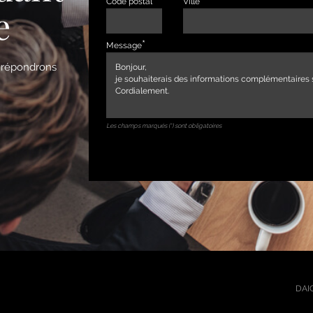
Code postal
Ville
e
Message
s répondrons
Les champs marqués (*) sont obligatoires
DAIC