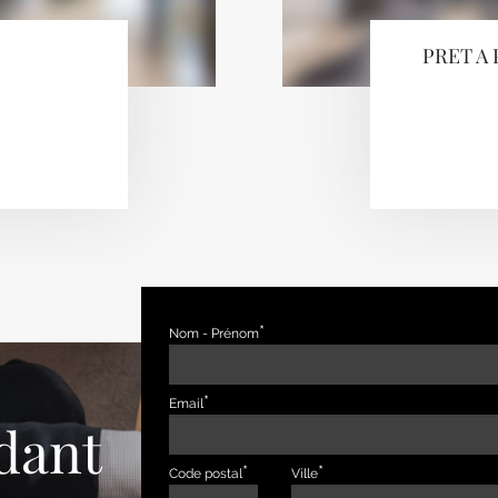
PRET A 
Nom - Prénom
Email
dant
Code postal
Ville