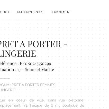
REPRISE
QUI SOMMES-NOUS
RECRUTEMENT
PRET A PORTER -
LINGERIE
éférence : PF0S02/3750299
ituation : 77 - Seine et Marne
AGNY : PRÊT À PORTER FEMMES
 LINGERIE
itué en coeur de ville, dans rue piétonne,
mplacement n°1. Façade de 6 ml, boutique de