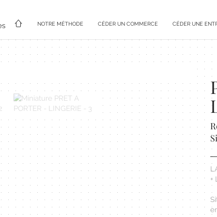
NOTRE MÉTHODE
CÉDER UN COMMERCE
CÉDER UNE ENT
es
R
S
L
+
S
e