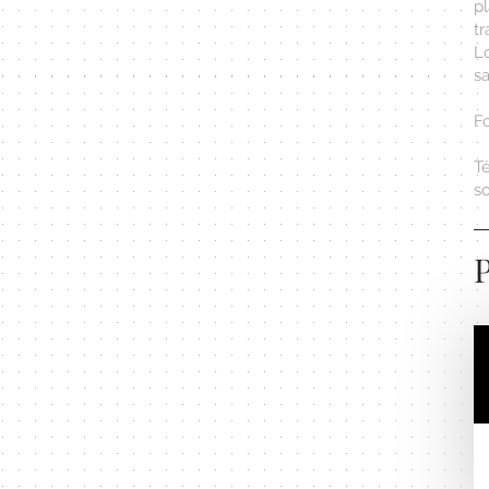
p
t
L
s
F
Té
s
P