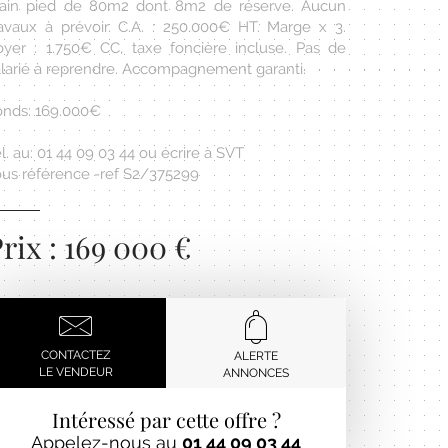
lain pied de 80m2 dont 8m2 de réserve. Aucun
ravaux à prévoir. C.A. : 250.000€ HT. Marge x 3.
oyer : 1.750€ CC, taxe foncière incluse. Pas de
alarié à reprendre. Accompagnement garanti.
onds: 169.000€
l. au: 01 44 09 03 44 ou écrire à SVT
ous référence -ref S2/375299
rix : 169 000 €
CONTACTEZ
ALERTE
LE VENDEUR
ANNONCES
Intéressé par cette offre ?
Appelez-nous au
01 44 09 03 44